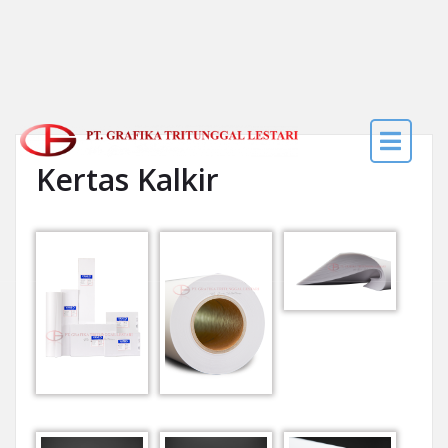
Skip to the content
Kertas Kalkir