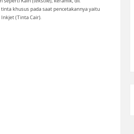
seperti Kain (tekstile), keramik, dll.
tinta khusus pada saat pencetakannya yaitu
nkjet (Tinta Cair).