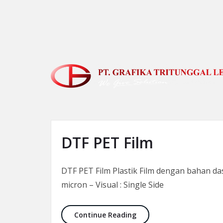
Skip to the content
DTF PET Film
DTF PET Film Plastik Film dengan bahan das
micron – Visual : Single Side
DTF PET Film
Continue Reading